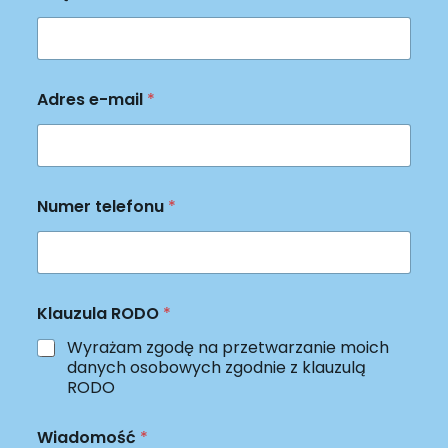
W
Adres e-mail
*
i
a
d
o
m
o
Numer telefonu
*
ś
ć
n
a
z
w
Klauzula RODO
*
i
Wyrażam zgodę na przetwarzanie moich
s
danych osobowych zgodnie z klauzulą
k
RODO
o
N
u
Wiadomość
*
m