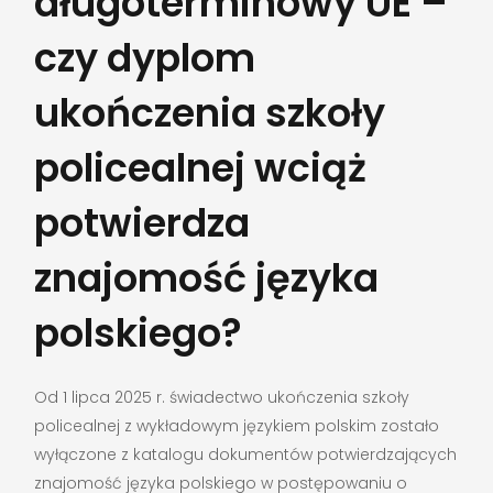
długoterminowy UE –
czy dyplom
ukończenia szkoły
policealnej wciąż
potwierdza
znajomość języka
polskiego?
Od 1 lipca 2025 r. świadectwo ukończenia szkoły
policealnej z wykładowym językiem polskim zostało
wyłączone z katalogu dokumentów potwierdzających
znajomość języka polskiego w postępowaniu o