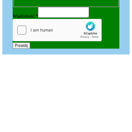
Wiadomość
*
Prześlij
Kariera
Dołącz do naszego Zespołu!