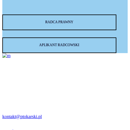
RADCA PRAWNY
APLIKANT RADCOWSKI
Kancelaria Radcy Prawnego
Paweł Tokarski
Adres:
ul. Zwierzyniecka 30/5
31-105 Kraków
Kontakt:
kontakt@ptokarski.pl
cv@ptokarski.pl