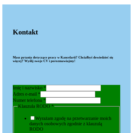
Kontakt
Masz pytania dotyczące pracy w Kancelarii? Chciałbyś dowiedzieć się
więcej? Wyślij swoje CV i porozmawiajmy!
Imię i nazwisko
*
Klauzula
Adres e-mail
*
Adres
Numer telefonu
*
RODO
Klauzula RODO
*
Wyrażam zgodę na przetwarzanie moich
danych osobowych zgodnie z klauzulą
RODO