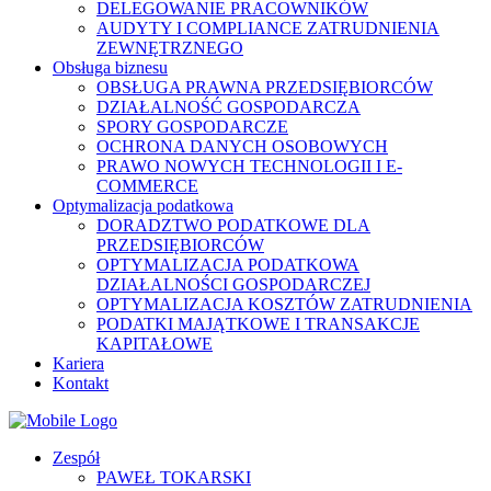
DELEGOWANIE PRACOWNIKÓW
AUDYTY I COMPLIANCE ZATRUDNIENIA
ZEWNĘTRZNEGO
Obsługa biznesu
OBSŁUGA PRAWNA PRZEDSIĘBIORCÓW
DZIAŁALNOŚĆ GOSPODARCZA
SPORY GOSPODARCZE
OCHRONA DANYCH OSOBOWYCH
PRAWO NOWYCH TECHNOLOGII I E-
COMMERCE
Optymalizacja podatkowa
DORADZTWO PODATKOWE DLA
PRZEDSIĘBIORCÓW
OPTYMALIZACJA PODATKOWA
DZIAŁALNOŚCI GOSPODARCZEJ
OPTYMALIZACJA KOSZTÓW ZATRUDNIENIA
PODATKI MAJĄTKOWE I TRANSAKCJE
KAPITAŁOWE
Kariera
Kontakt
Zespół
PAWEŁ TOKARSKI