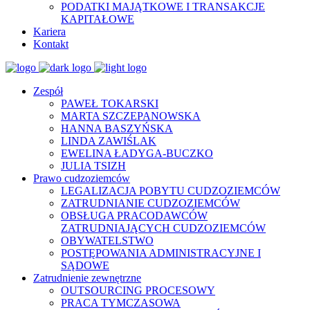
PODATKI MAJĄTKOWE I TRANSAKCJE
KAPITAŁOWE
Kariera
Kontakt
Zespół
PAWEŁ TOKARSKI
MARTA SZCZEPANOWSKA
HANNA BASZYŃSKA
LINDA ZAWIŚLAK
EWELINA ŁADYGA-BUCZKO
JULIA TSIZH
Prawo cudzoziemców
LEGALIZACJA POBYTU CUDZOZIEMCÓW
ZATRUDNIANIE CUDZOZIEMCÓW
OBSŁUGA PRACODAWCÓW
ZATRUDNIAJĄCYCH CUDZOZIEMCÓW
OBYWATELSTWO
POSTĘPOWANIA ADMINISTRACYJNE I
SĄDOWE
Zatrudnienie zewnętrzne
OUTSOURCING PROCESOWY
PRACA TYMCZASOWA